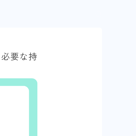
で必要な持
で