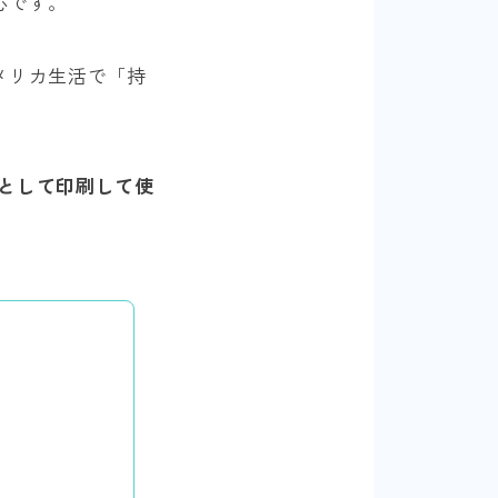
心です。
メリカ生活で「持
トとして印刷して使