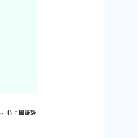
ん。特に
国語辞
。