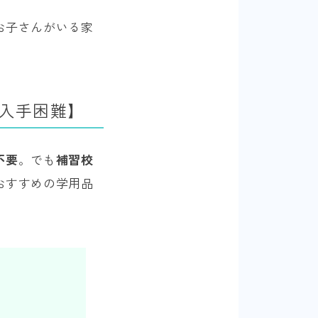
お子さんがいる家
入手困難】
不要
。でも
補習校
おすすめの学用品