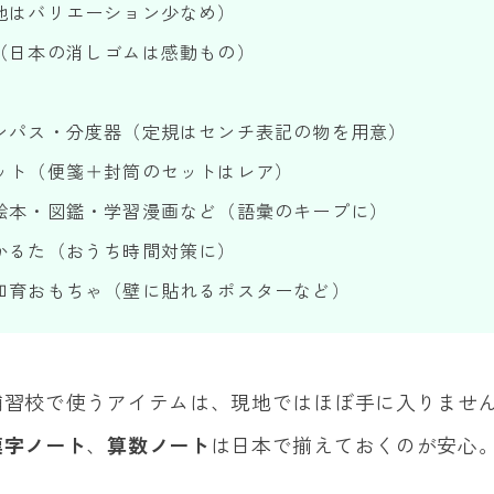
地はバリエーション少なめ）
（日本の消しゴムは感動もの）
ンパス・分度器（定規はセンチ表記の物を用意）
ット（便箋＋封筒のセットはレア）
絵本・図鑑・学習漫画など（語彙のキープに）
かるた（おうち時間対策に）
知育おもちゃ（壁に貼れるポスターなど）
補習校で使うアイテムは、現地ではほぼ手に入りませ
漢字ノート
、
算数ノート
は日本で揃えておくのが安心