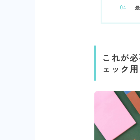
最
これが必
ェック用